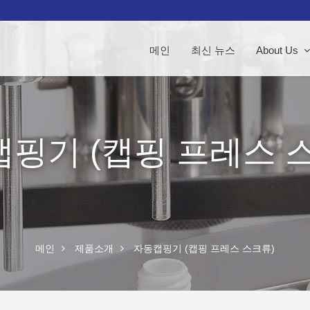
메인
최신 뉴스
About Us
핑기 (캡핑 프레스 
메인
제품소개
자동캡핑기 (캡핑 프레스 스크류)