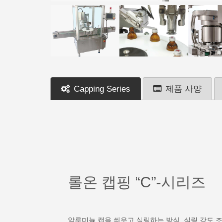
Capping Series
제품 사양
롤온 캡핑 “C”-시리즈
알루미늄 캡을 씌우고 실링하는 방식. 실링 강도 